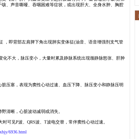
干咳、声音嘶哑、吞咽困难等症状，或出现肝大、全身水肿、胸腔
 ，即背部左肩脾下角出现肺实变体征(油音、语音增强剂支气管
化不大，脉压变小，大量时累及静脉系统出现颈静脉怒张、肝肿
脏压塞，表现为窦性心动过速、血压下降、脉压变小和静脉压明
野清晰，心脏波动减弱或消失。
时可见P波、QRS波、T波电交替，常伴窦性心动过速。
/xbjy/6936.html