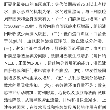
肝硬化最突出的临床表现；失代偿期患者75％以上有腹
水。腹水形成的机制为钠、水的过量潴留，与下列腹腔
局部因素和全身因素有关： (一)：门静脉压力增高：超
过300mmH2O时，腹腔内脏血管床静水压增高，组织液
回吸收减少而漏入腹腔。 (二)：低白蛋白血症：白蛋低
于31g/L时，血浆胶体渗透压降低，致血液成分外渗。
(三)：淋又巴液生成过多：肝静脉回流受阻时，血将自
肝窦壁渗透至窦旁间隙，致胆淋巴液生成增多（每日约
7-11L，正常为1-3L），超过胸导管引流的能力，淋巴液
自肝包膜和肝门淋巴管渗出至腹腔。 (四)：继发性醛固
酮增多致肾钠重吸收增加。 (五)：抗利尿激素分泌增多
致水的重吸收增加。 (六)：有效循环血容量不足：致交
感神经活动增加，前列腺素、心房以及激肽释放酶-激肽
活性降低，从而导致肾血流量、排钠和排尿量减少。 上
述多种因素，在腹水形成和持续阶段所起的作用有所侧