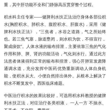
重，其中肝功能不全和门静脉高压贯穿整个过程。
积水科主任专家——健脾利水扶正法治疗身体各部位积
水(胸腔积水、肺积水、腹腔积水、肝腹水)，采用《健
脾利水扶正法》，“三焦者，水谷之道路，气之所始终
也。若三焦气塞，脉道壅闭，则水积为饮，不得宣行，
聚成痰饮”。人体水液的输布排泄，主要依靠三焦的气化
作用和肺、脾、肾的功能活动，气化则水行。通过此方
法患者体液得到正常的输布和排泄，强心开肺宣发肃降
通调水道，充分发挥中医药优势重新调动人体自身机
能，使积水从大、小便自然排出体外。从根本上解决了
积水不断复发中、西医临床难题。
中医治疗积水的效果比较好，可选用积水科教授的健脾
利水扶正法，对症治疗各类积液， 一人一方 不抽水、