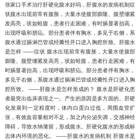
张家口手术治疗肝硬化腹水好吗，肝腹水的发病机制症
状腹水出现前常有腹胀，大量水使腹部膨隆、腹壁绷紧
发高亮，状如蛙腹，患者行走困难，有时膈显著抬高，
出现呼吸和脐疝。部分患者伴有胸水，多见于右侧，系
腹水通过膈淋巴管或经瓣性开口进入胸腔所致。肝腹水
是怎样 ——症状 腹水出现前常有腹胀，大量水使腹部
膨隆、腹壁绷紧发高亮，状如蛙腹，患者行走困难，有
时膈显著抬高，出现呼吸和脐疝。部分患者伴有胸水，
多见于右侧，系腹水通过膈淋巴管或经瓣性开口进入胸
腔所致。 ——肝腹水是怎样形成的？ 腹水是肝硬化患
者最突出临床表现之一。产生的原因是多方面的。肝硬
化发展到一定程度时，体内白蛋白过低，周围血管扩
张，有效血容量相对不足，加之内分泌失调，交感神经
障碍，导致水纳潴留，形成腹水。肝硬化腹水的形成标
志体内环境的恶化。 ——肝腹水的发病机制 肝腹水是