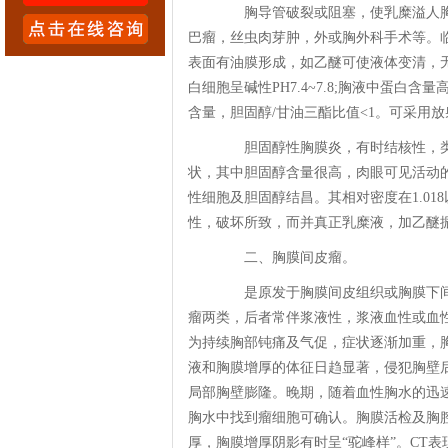
胸导管破裂或阻塞，使乳糜溢人胸
巴瘤，丝虫肉芽肿，外或胸外科手术等。
表面有油膜形成，如乙醚可使液体变清，无臭味
白细胞呈碱性PH7.4~7.8;胸液中蛋
含量，胆固醇/甘油三酯比值<1。可采用
胆固醇性胸膜炎，有时结核性，类风
状，其中胆固醇含量很高，肉眼可见活动
性细胞及胆固醇结昌。其相对密度在1.0
性，破坏所致，而并真正乳糜液，加乙醚
二、胸膜间皮瘤。
是原发于胸膜间皮组织或胸膜下间
瘤两类，后者常伴浆液性，浆液血性或血性
为持续胸部钝痛及气促，症状逐渐加重，
液和胸膜增厚的体征日趋显著，侵犯胸壁后
局部胸壁膨隆。晚期，随着血性胸水的迅
胸水中找到瘤细胞可确认。胸膜活检及胸
厚，胸膜增厚阴影有时呈“驼峰样”。CT