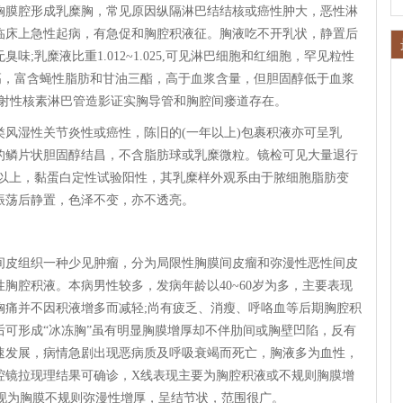
膜腔形成乳糜胸，常见原因纵隔淋巴结结核或癌性肿大，恶性淋
临床上急性起病，有急促和胸腔积液征。胸液吃不开乳状，静置后
;乳糜液比重1.012~1.025,可见淋巴细胞和红细胞，罕见粒性
白含量高，富含蝇性脂肪和甘油三酯，高于血浆含量，但胆固醇低于血浆
放射性核素淋巴管造影证实胸导管和胸腔间瘘道存在。
湿性关节炎性或癌性，陈旧的(一年以上)包裹积液亦可呈乳
的鳞片状胆固醇结昌，不含脂肪球或乳糜微粒。镜检可见大量退行
18以上，黏蛋白定性试验阳性，其乳糜样外观系由于脓细胞脂肪变
振荡后静置，色泽不变，亦不透亮。
皮组织一种少见肿瘤，分为局限性胸膜间皮瘤和弥漫性恶性间皮
胸腔积液。本病男性较多，发病年龄以40~60岁为多，主要表现
胸痛并不因积液增多而减轻;尚有疲乏、消瘦、呼咯血等后期胸腔积
可形成“冰冻胸”虽有明显胸膜增厚却不伴肋间或胸壁凹陷，反有
速发展，病情急剧出现恶病质及呼吸衰竭而死亡，胸液多为血性，
腔镜拉现理结果可确诊，X线表现主要为胸腔积液或不规则胸膜增
表现为胸膜不规则弥漫性增厚，呈结节状，范围很广。