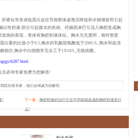
肝硬化等形成低蛋白血症导致胶体渗透压降低和水钢潴留而引起
漏出性积液;部分引起腹水的疾病、经膈肌淋巴引流入胸腔造成胸
原发病的表现，查体有胸腔积液体征。胸水为无透明，相对密度
血清蛋白量的比值小于0.5;胸水的乳酸脱氢酶低于200U/L,胸水和血清
糖相仿;胸水中白细胞常完全工于1X10/L,无致病菌。
ngqjy/6287.html
点击咨询专家免费为您解答!
询我院在线专家，他们会竭诚为你解答。
?
下一篇：
胸腔积液的治疗方法|不同病因造成的胸腔积液是什
么?
积水专家