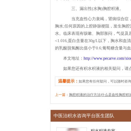
三、漏出性(水胸)胸腔积液。
当充血性心力衰竭，肾病综合症，
胸水;任何原因的上腔静脉梗阻，发生胸腔
水。临床表现有咳嗽、胸部胀闷，气促及
<1.016,蛋白含量在30g/L以下，胸水和
的乳酸脱氢酶比值小于0.6;葡萄糖含量与血
本文地址：
http://www.pecarve.com/xio
如果您还有积水积液的相关疑问，请
温馨提示：
如果您有任何疑问，可以随时咨
上一篇：
胸腔积液的治疗方法|什么是血性胸腔积液
中医治积水咨询平台医生团队
积水积液专家