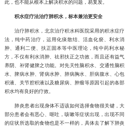
此，也不能从根本上解决积水的问题，易复发。
积水症疗法治疗肺积水，标本兼治更安全
治疗肺积水，北京治疗积水科医院采用的积水症疗
法，纯中药治疗，运用化痰散结、活血化瘀、利水消
肿、通利二便、扶正固本等中医理论，纯中药利水秘
方，不仅有利水消肿、祛邪扶正之功效，而且还有益气
养阴、补肾健脾之功能。对先天性脑积水、交通性脑积
水、脾病水肿、肾病水肿、肺病胸水、肝病腹水、心包
积液、关节腔积液以及糖尿病、肿瘤等原因引起的各部
积水均有良好的疗效。
肺炎患者出现身体不适该如何选择食物很关键，大
部分患者会有恶心、呕吐，咳嗽等症状出现，出现不同
的症状所选取的食物也是不一样的，具体去了解下肺炎