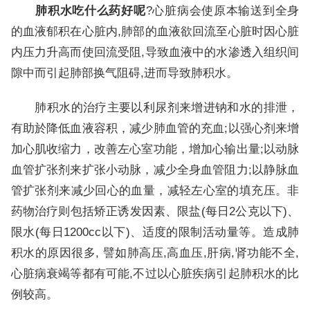
肺积水吃什么药好呢
?心脏病会使原本输送到全身
的血液郁积在心脏内,肺部的血液欲回流至心脏时因心脏
内压力升高而使回流受阻,导致血液中的水渗透入组织间
隙中而引起肺部换气阻碍,进而导致肺积水。
肺积水的治疗主要以利尿剂来增进钠和水的排泄，
有助於降低血液容积，减少肺血管的充血;以强心剂来增
加心肌收缩力，改善左心室功能，增加心输出量;以动脉
血管扩张剂来扩张小动脉，减少全身血管阻力;以静脉血
管扩张剂来减少回心的血量，减轻左心室的填充压。非
药物治疗则包括矫正诱发因素、限盐(每日2公克以下)、
限水(每日1200cc以下)、适度的限制活动量等。造成肺
积水的原因很多, 譬如肺高压,高血压,肝病,肾功能不全,
心脏病衰竭等都有可能,不过以心脏疾病引起肺积水的比
例较高。